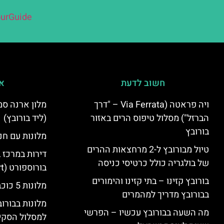
urGuide
חשוב לדעת
אי
ויה פראטה (Via Ferrata – "דרך
הברזל") מסלול טיפוס הרים באזור
(ליד בורובץ)
בורובץ
מלונות עם חני
טיול מבורובץ ל-2 מרחצאות ההרים
דירות במרכז 
של בולגריה כולל כרטיסי כניסה
בורוספורט (Borosport)
בורובץ קזינו – בתי קזינו והימורים
מלונות 5 כוכבים בבורובץ
בבורובץ מדריך למהמרים
מלונות בבורו
מה השעה בבורובץ עכשיו – הפרשי
למסלול הסקי