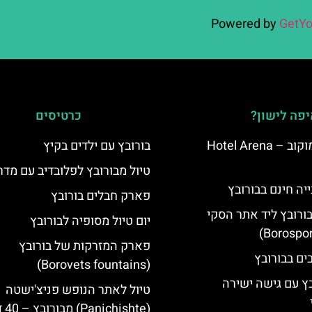
Powered by
GetYo
פה לישון?
כרטיסים
מלון ארנה סמוקוב – Hotel Arena
בורובץ עם ילדים בקיץ
טיול מבורובץ לפלובדיב עם מדר
יה חינם בבורובץ
פארק חבלים בורובץ
בורובץ ליד אתר הסקי
יום טיול מסופיה לבורובץ
פארק המזרקות של בורובץ
(Borovets fountains)
בץ עם גישה ישירה
טיול לאתר הנופש פניצ'ישטה
(ishte