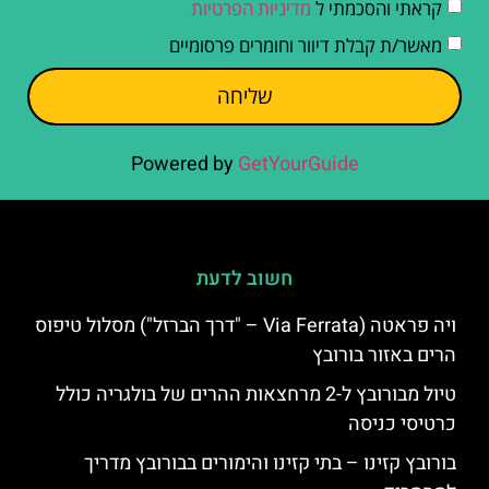
קראתי והסכמתי ל
מדיניות הפרטיות
מאשר/ת קבלת דיוור וחומרים פרסומיים
שליחה
Powered by
GetYourGuide
חשוב לדעת
ויה פראטה (Via Ferrata – "דרך הברזל") מסלול טיפוס
הרים באזור בורובץ
טיול מבורובץ ל-2 מרחצאות ההרים של בולגריה כולל
כרטיסי כניסה
בורובץ קזינו – בתי קזינו והימורים בבורובץ מדריך