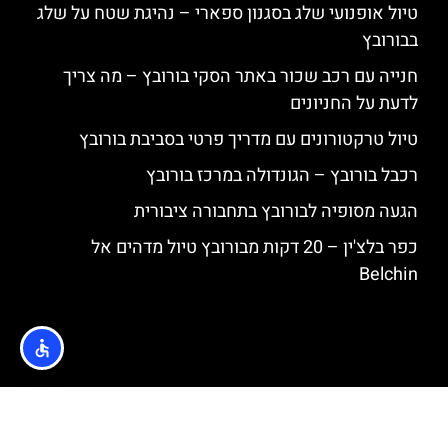
טיול אופנועי שלג בסגנון ספארי – נהיגת שטח על שלג
בבורובץ
חנייה עם רכב שכור באתר הסקי בורובץ – מה צריך
לדעת על החניונים
טיול טרקטורונים עם מדריך פרטי בסביבת בורובץ
רכבל בורובץ – הגונדולה במרכז בורובץ
הגעה מסופיה לבורובץ בתחבורה ציבורית
כפר בלצ'ין – 20 דקות מבורובץ טיול מדהים אל
Belchin
האתר הינו אתר המלצות מטיילים © כל הזכויות שמורות לסוכנות
TRAVELERS.CO.IL