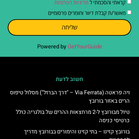
קראתי והסכמתי ל
מדיניות הפרטיות
מאשר/ת קבלת דיוור וחומרים פרסומיים
שליחה
Powered by
GetYourGuide
חשוב לדעת
ויה פראטה (Via Ferrata – "דרך הברזל") מסלול טיפוס
הרים באזור בורובץ
טיול מבורובץ ל-2 מרחצאות ההרים של בולגריה כולל
כרטיסי כניסה
בורובץ קזינו – בתי קזינו והימורים בבורובץ מדריך