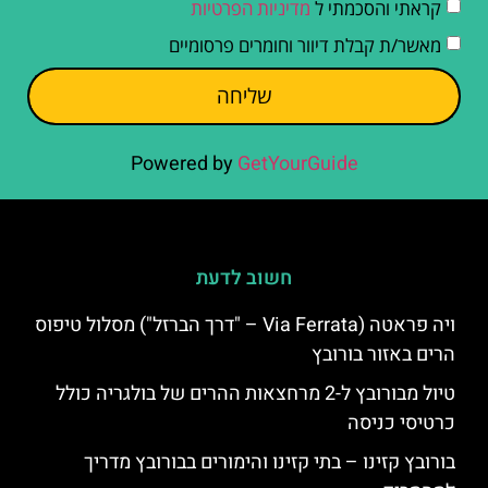
קראתי והסכמתי ל
מדיניות הפרטיות
מאשר/ת קבלת דיוור וחומרים פרסומיים
שליחה
Powered by
GetYourGuide
חשוב לדעת
ויה פראטה (Via Ferrata – "דרך הברזל") מסלול טיפוס
הרים באזור בורובץ
טיול מבורובץ ל-2 מרחצאות ההרים של בולגריה כולל
כרטיסי כניסה
בורובץ קזינו – בתי קזינו והימורים בבורובץ מדריך