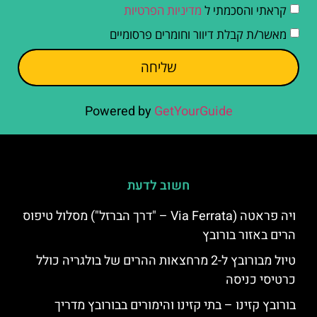
קראתי והסכמתי ל
מדיניות הפרטיות
מאשר/ת קבלת דיוור וחומרים פרסומיים
שליחה
Powered by
GetYourGuide
חשוב לדעת
ויה פראטה (Via Ferrata – "דרך הברזל") מסלול טיפוס
הרים באזור בורובץ
טיול מבורובץ ל-2 מרחצאות ההרים של בולגריה כולל
כרטיסי כניסה
בורובץ קזינו – בתי קזינו והימורים בבורובץ מדריך