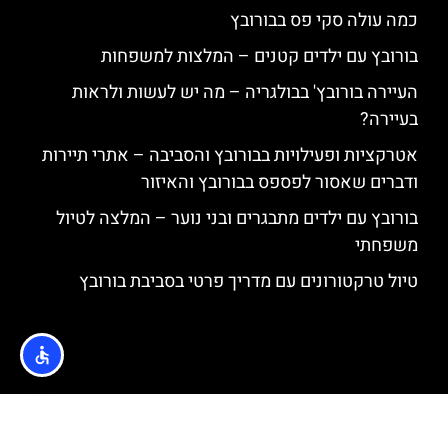
כמה עולה סקי פס בבורובץ
בורובץ עם ילדים קטנים – המלצות למשפחות
העיירה בורובץ' בבולגריה – מה יש לעשות ולראות
בעיירה?
אטרקציות ופעילויות בבורובץ והסביבה – אתרי תיירות
ודברים שאסור לפספס בבורובץ והאיזור
בורובץ עם ילדים מתבגרים ובני נוער – המלצה לטיול
משפחתי
טיול טרקטורונים עם מדריך פרטי בסביבת בורובץ
האתר הינו אתר המלצות מטיילים © כל הזכויות שמורות לסוכנות
TRAVELERS.CO.IL