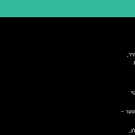
יר,
י
נוער –
ג,