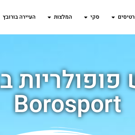
רטיסים
סקי
המלצות
העיירה בורובץ
 פופולריות בב
Borosport