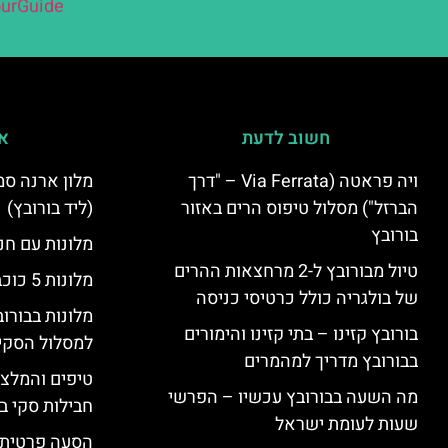
urGuide
חשוב לדעת
אי
ויה פראטה (Via Ferrata – "דרך
הברזל") מסלול טיפוס הרים באזור
(ליד בורובץ)
בורובץ
מלונות עם חני
טיול מבורובץ ל-2 מרחצאות ההרים
מלונות 5 כוכבים בבורובץ
של בולגריה כולל כרטיסי כניסה
מלונות בבורו
בורובץ קזינו – בתי קזינו והימורים
למסלול הסקי
בבורובץ מדריך למהמרים
טיפים והמלצו
מה השעה בבורובץ עכשיו – הפרשי
חבילות סקי בב
שעות לעומת ישראל
הסעה פרטית 