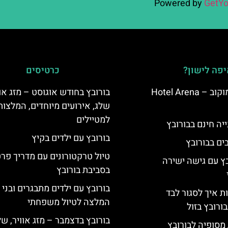
Powered by
GetYo
פה לישון?
כרטיסים
מלון ארנה סמוקוב – Hotel Arena
בורובץ בחודש אוגוסט – מזג אוו
שלג, אירועים מיוחדים, המלצות
למטיילים
יה חינם בבורובץ
בורובץ עם ילדים בקיץ
טיול טרקטורונים עם מדריך פרט
בץ עם גישה ישירה
בסביבת בורובץ
בורובץ עם ילדים מתבגרים ובני 
ת איך לסגור לבד
המלצה לטיול משפחתי
ורובץ בזול
בורובץ בדצמבר – מזג אוויר, של
מסופיה לבורובץ