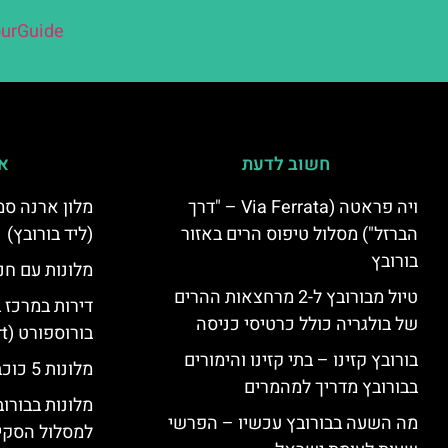
urGuide
חשוב לדעת
אי
ויה פראטה (Via Ferrata – "דרך
הברזל") מסלול טיפוס הרים באזור
(ליד בורובץ)
בורובץ
מלונות עם חני
טיול מבורובץ ל-2 מרחצאות ההרים
דירות במרכז 
של בולגריה כולל כרטיסי כניסה
בורוספורט (Borosport)
בורובץ קזינו – בתי קזינו והימורים
מלונות 5 כוכבים בבורובץ
בבורובץ מדריך למהמרים
מלונות בבורו
מה השעה בבורובץ עכשיו – הפרשי
למסלול הסקי