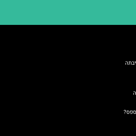
יבתה
ה
ספס?