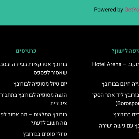
Powered by
GetYo
פה לישון?
כרטיסים
מלון ארנה סמוקוב – Hotel Arena
בורובץ אטרקציות בעיירה ובסב
שאסור לפספס
יה חינם בבורובץ
יום טיול מסופיה לבורובץ
בורובץ ליד אתר הסקי
הגעה מסופיה לבורובץ בתחבור
ציבורית
בורובץ המלצות – מה אסור לפ
מה חשוב לדעת?
בץ עם גישה ישירה
טיולי סוסים בבורובץ