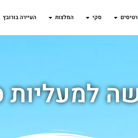
רטיסים
סקי
המלצות
העיירה בורובץ
שה למעליות ס