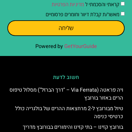
קראתי והסכמתי ל
מדיניות הפרטיות
מאשר/ת קבלת דיוור וחומרים פרסומיים
שליחה
Powered by
GetYourGuide
חשוב לדעת
ויה פראטה (Via Ferrata – "דרך הברזל") מסלול טיפוס
הרים באזור בורובץ
טיול מבורובץ ל-2 מרחצאות ההרים של בולגריה כולל
כרטיסי כניסה
בורובץ קזינו – בתי קזינו והימורים בבורובץ מדריך