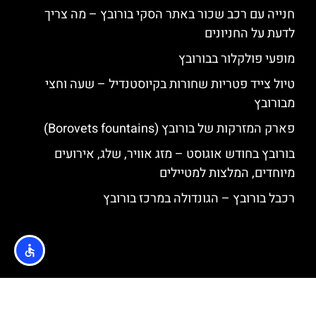
חנייה עם רכב שכור באתר הסקי בורובץ – מה צריך
לדעת על החניונים
מופעי פולקלור בבורובץ
טיול צייד פטריות שחורות בקיוסטנדיל – שעה וחצי
מבורובץ
פארק המזרקות של בורובץ (Borovets fountains)
בורובץ בחודש אוגוסט – מזג אוויר, שלג, אירועים
מיוחדים, המלצות למטיילים
רכבל בורובץ – הגונדולה במרכז בורובץ
האתר הינו אתר המלצות מטיילים © כל הזכויות שמורות לסוכנות
TRAVELERS.CO.IL