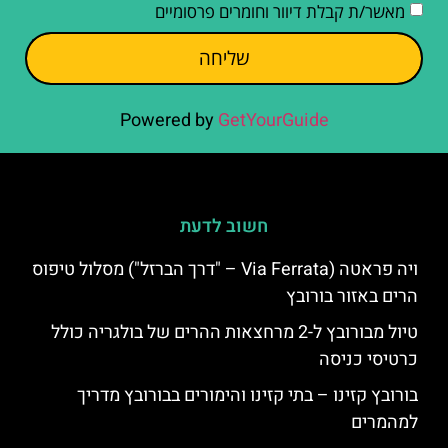
מאשר/ת קבלת דיוור וחומרים פרסומיים
שליחה
Powered by
GetYourGuide
חשוב לדעת
ויה פראטה (Via Ferrata – "דרך הברזל") מסלול טיפוס
הרים באזור בורובץ
טיול מבורובץ ל-2 מרחצאות ההרים של בולגריה כולל
כרטיסי כניסה
בורובץ קזינו – בתי קזינו והימורים בבורובץ מדריך
למהמרים