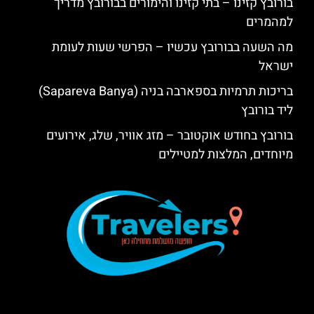
בורובץ קזינו – בתי קזינו והימורים בבורובץ מדריך
למהמרים
מה השעה בבורובץ עכשיו – הפרשי שעות לעומת
ישראל
בריכות תרמיות בספארבה בניה (Sapareva Banya)
ליד בורובץ
בורובץ בחודש אוקטובר – מזג אוויר, שלג, אירועים
מיוחדים, המלצות למטיילים