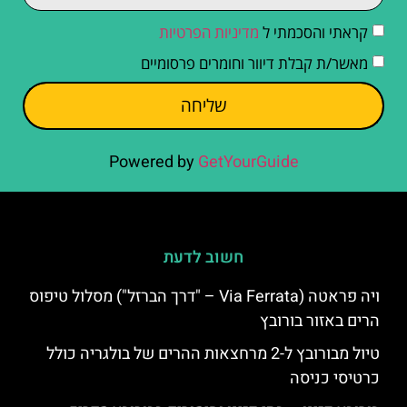
קראתי והסכמתי ל
מדיניות הפרטיות
מאשר/ת קבלת דיוור וחומרים פרסומיים
שליחה
Powered by
GetYourGuide
חשוב לדעת
ויה פראטה (Via Ferrata – "דרך הברזל") מסלול טיפוס
הרים באזור בורובץ
טיול מבורובץ ל-2 מרחצאות ההרים של בולגריה כולל
כרטיסי כניסה