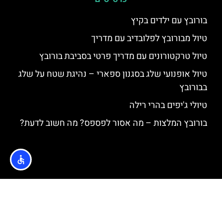
בורובץ עם ילדים בקיץ
טיול מבורובץ לפלובדיב עם מדריך
טיול טרקטורונים עם מדריך פרטי בסביבת בורובץ
טיול אופנועי שלג בסגנון ספארי – נהיגת שטח על שלג
בבורובץ
טיולי ג'יפים בהרי רילה
בורובץ המלצות – מה אסור לפספס? מה חשוב לדעת?
האתר הינו אתר המלצות מטיילים © כל הזכויות שמורות לסוכנות
TRAVELERS.CO.IL