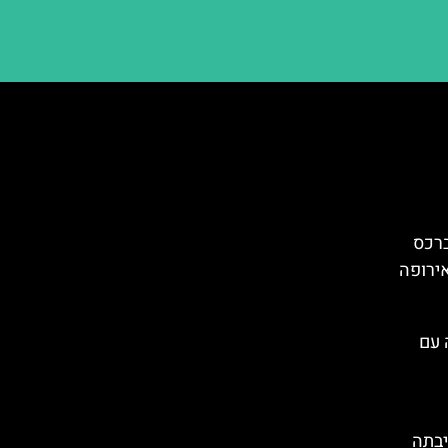
ברכס
ירופה
 עם
יבתה