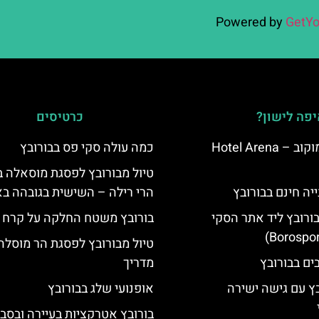
Powered by
GetYo
פה לישון?
כרטיסים
מלון ארנה סמוקוב – Hotel Arena
כמה עולה סקי פס בבורובץ
טיול מבורובץ לפסגת מוסאלה 
יה חינם בבורובץ
הרי רילה – השישית בגובהה בא
בורובץ ליד אתר הסקי
בורובץ משטח החלקה על קרח
טיול מבורובץ לפסגת הר מוסלה
מדריך
בץ עם גישה ישירה
אופנועי שלג בבורובץ
בורובץ אטרקציות בעיירה ובסב