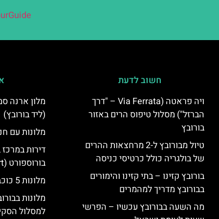
urGuide
חשוב לדעת
אי
ויה פראטה (Via Ferrata – "דרך
הברזל") מסלול טיפוס הרים באזור
(ליד בורובץ)
בורובץ
מלונות עם חני
טיול מבורובץ ל-2 מרחצאות ההרים
דירות במרכז 
של בולגריה כולל כרטיסי כניסה
בורוספורט (Borosport)
בורובץ קזינו – בתי קזינו והימורים
מלונות 5 כוכבים בבורובץ
בבורובץ מדריך למהמרים
מלונות בבורו
מה השעה בבורובץ עכשיו – הפרשי
למסלול הסקי