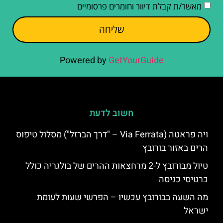
מאשר/ת קבלת דיוור וחומרים פרסומיים
שליחה
Powered by
GetYourGuide
חשוב לדעת
ויה פראטה (Via Ferrata – "דרך הברזל") מסלול טיפוס
הרים באזור בורובץ
טיול מבורובץ ל-2 מרחצאות ההרים של בולגריה כולל
כרטיסי כניסה
מה השעה בבורובץ עכשיו – הפרשי שעות לעומת
ישראל