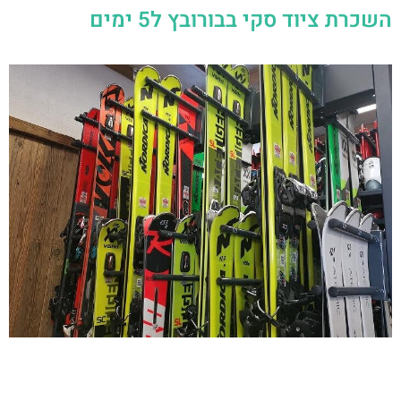
השכרת ציוד סקי בבורובץ ל5 ימים