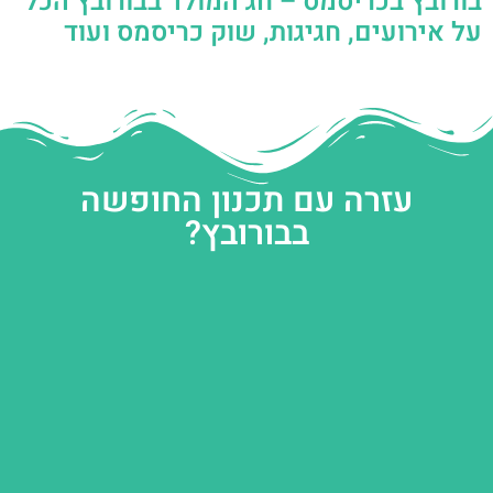
בורובץ בכריסמס – חג המולד בבורובץ הכל
על אירועים, חגיגות, שוק כריסמס ועוד
עזרה עם תכנון החופשה
בבורובץ?