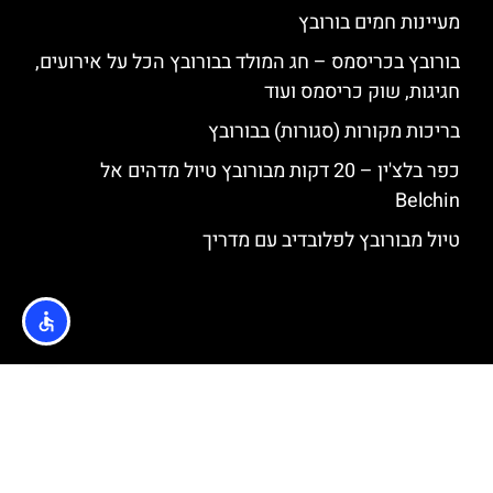
מעיינות חמים בורובץ
בורובץ בכריסמס – חג המולד בבורובץ הכל על אירועים,
חגיגות, שוק כריסמס ועוד
בריכות מקורות (סגורות) בבורובץ
כפר בלצ'ין – 20 דקות מבורובץ טיול מדהים אל
Belchin
טיול מבורובץ לפלובדיב עם מדריך
האתר הינו אתר המלצות מטיילים © כל הזכויות שמורות לסוכנות
TRAVELERS.CO.IL
מדיניות פרטיות