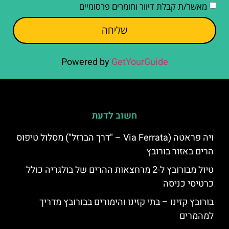
מאשר/ת קבלת דיוור וחומרים פרסומיים
שליחה
Powered by
GetYourGuide
חשוב לדעת
ויה פראטה (Via Ferrata – "דרך הברזל") מסלול טיפוס
הרים באזור בורובץ
טיול מבורובץ ל-2 מרחצאות ההרים של בולגריה כולל
כרטיסי כניסה
בורובץ קזינו – בתי קזינו והימורים בבורובץ מדריך
למהמרים