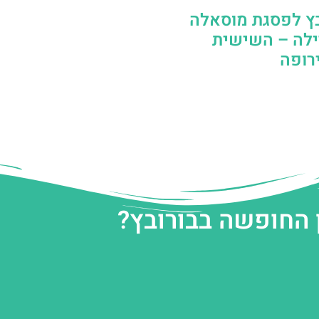
בץ לפסגת מוסאלה
ילה – השישית
רופה
 החופשה בבורובץ?