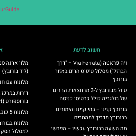
urGuide
חשוב לדעת
אי
ויה פראטה (Via Ferrata – "דרך
הברזל") מסלול טיפוס הרים באזור
(ליד בורובץ)
בורובץ
מלונות עם חני
טיול מבורובץ ל-2 מרחצאות ההרים
דירות במרכז 
של בולגריה כולל כרטיסי כניסה
בורוספורט (Borosport)
בורובץ קזינו – בתי קזינו והימורים
מלונות 5 כוכבים בבורובץ
בבורובץ מדריך למהמרים
מלונות בבורו
מה השעה בבורובץ עכשיו – הפרשי
למסלול הסקי