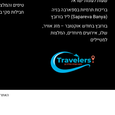
שעות לעומת ישראל
טיפים והמלצו
בריכות תרמיות בספארבה בניה
חבילות סקי בב
(Sapareva Banya) ליד בורובץ
בורובץ בחודש אוקטובר – מזג אוויר,
שלג, אירועים מיוחדים, המלצות
למטיילים
האתר הי