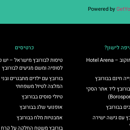
Powered by
GetYo
פה לישון?
כרטיסים
מלון ארנה סמוקוב – Hotel Arena
טיסות לבורובץ מישראל – יש ט
לסופיה ומשם מגיעים לבורובץ
יה חינם בבורובץ
בורובץ עם ילדים מתבגרים ובני 
המלצה לטיול משפחתי
בורובץ ליד אתר הסקי
טיולי סוסים בבורובץ
אופנועי שלג בבורובץ
בץ עם גישה ישירה
אמבטיות מלח בבורובץ
בורובץ משטח החלקה על קרח