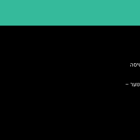
יסה
נוער –