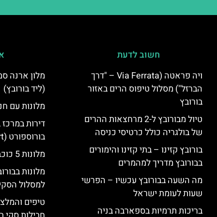
חשוב לדעת
אי
ויה פראטה (Via Ferrata – "דרך
הברזל") מסלול טיפוס הרים באזור
(ליד בורובץ)
בורובץ
מלונות עם חני
טיול מבורובץ ל-2 מרחצאות ההרים
דירות במרכז 
של בולגריה כולל כרטיסי כניסה
בורוספורט (Borosport)
בורובץ קזינו – בתי קזינו והימורים
מלונות 5 כוכבים בבורובץ
בבורובץ מדריך למהמרים
מלונות בבורו
מה השעה בבורובץ עכשיו – הפרשי
למסלול הסקי
שעות לעומת ישראל
טיפים והמלצו
בריכות תרמיות בספארבה בניה
חבילות סקי בב