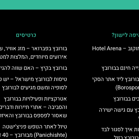
פה לישון?
כרטיסים
מלון ארנה סמוקוב – Hotel Arena
בורובץ בפברואר – מזג אוויר, ש
אירועים מיוחדים, המלצות למטי
יה חינם בבורובץ
בורובץ בקיץ – האם שווה להגי
בורובץ ליד אתר הסקי
טיסות לבורובץ מישראל – יש ט
לסופיה ומשם מגיעים לבורובץ
אטרקציות ופעילויות בבורובץ
והסביבה – אתרי תיירות ודברים
בץ עם גישה ישירה
שאסור לפספס בבורובץ והאיזו
טיול לאתר הנופש פניצ'ישטה
ת איך לסגור לבד
(ishte
ורובץ בזול