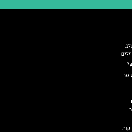
לג,
ילים
ע?
יסה
ר
Panich) מבורובץ – 40 דקות