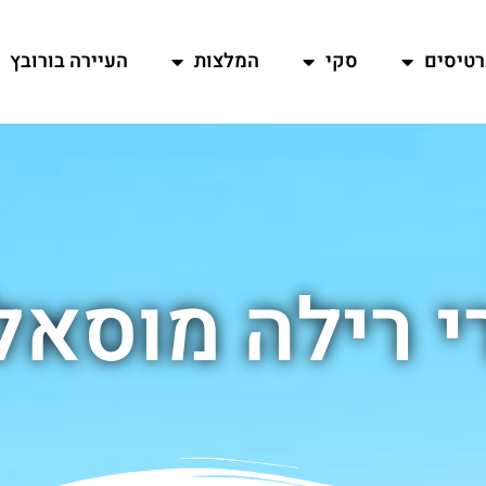
רטיסים
סקי
המלצות
העיירה בורובץ
י רילה מוסאל