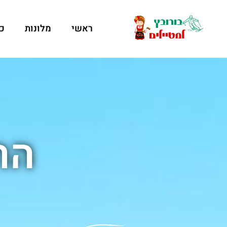
ראשי
מלונות
כ
הר