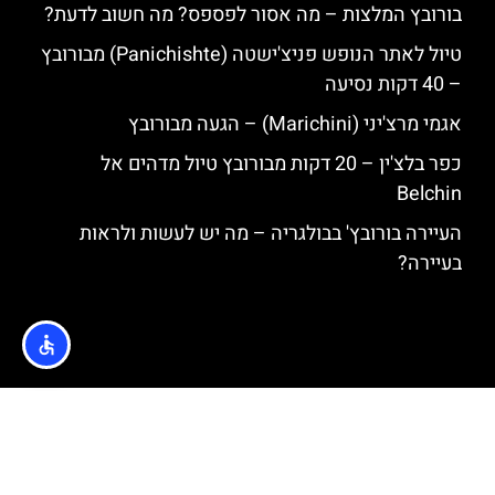
בורובץ המלצות – מה אסור לפספס? מה חשוב לדעת?
טיול לאתר הנופש פניצ'ישטה (Panichishte) מבורובץ
– 40 דקות נסיעה
אגמי מרצ'יני (Marichini) – הגעה מבורובץ
כפר בלצ'ין – 20 דקות מבורובץ טיול מדהים אל
Belchin
העיירה בורובץ' בבולגריה – מה יש לעשות ולראות
בעיירה?
האתר הינו אתר המלצות מטיילים © כל הזכויות שמורות לסוכנות
TRAVELERS.CO.IL
מדיניות פרטיות