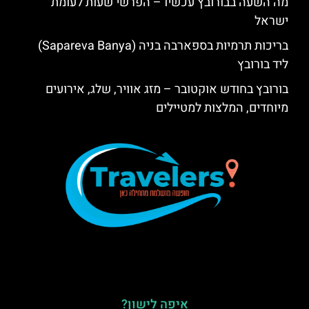
מה השעה בבורובץ עכשיו – הפרשי שעות לעומת
ישראל
בריכות תרמיות בספארבה בניה (Sapareva Banya)
ליד בורובץ
בורובץ בחודש אוקטובר – מזג אוויר, שלג, אירועים
מיוחדים, המלצות למטיילים
איפה לישון?