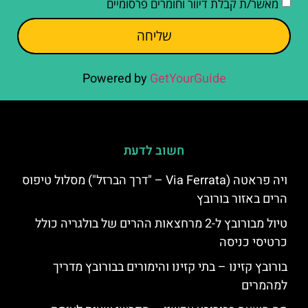
מאשר/ת קבלת דיוור וחומרים פרסומיים
שליחה
Powered by
GetYourGuide
חשוב לדעת
ויה פראטה (Via Ferrata – "דרך הברזל") מסלול טיפוס
הרים באזור בורובץ
טיול מבורובץ ל-2 מרחצאות ההרים של בולגריה כולל
כרטיסי כניסה
בורובץ קזינו – בתי קזינו והימורים בבורובץ מדריך
למהמרים