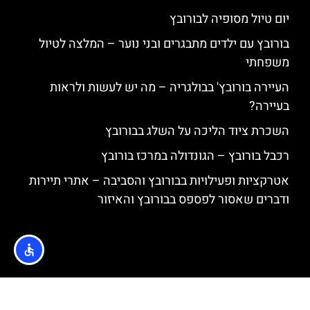
יום טיול מסופיה לבורובץ
בורובץ עם ילדים מתבגרים ובני נוער – המלצה לטיול
משפחתי
העיירה בורובץ' בבולגריה – מה יש לעשות ולראות
בעיירה?
השכרת ציוד הליכה על השלג בבורובץ
רכבל בורובץ – הגונדולה במרכז בורובץ
אטרקציות ופעילויות בבורובץ והסביבה – אתרי תיירות
ודברים שאסור לפספס בבורובץ והאיזור
האתר הינו אתר המלצות מטיילים © כל הזכויות שמורות לסוכנות
TRAVELERS.CO.IL