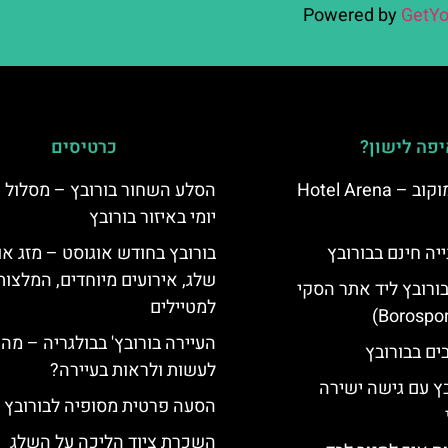
Powered by
GetYo
פה לישון?
כרטיסים
מלון ארנה סמוקוב – Hotel Arena
הסלע השחור בורובץ – מסלול ט
יומי באיזור בורובץ
יה חינם בבורובץ
בורובץ בחודש אוגוסט – מזג אוו
שלג, אירועים מיוחדים, המלצות
בורובץ ליד אתר הסקי
למטיילים
העיירה בורובץ' בבולגריה – מה 
לעשות ולראות בעיירה?
בץ עם גישה ישירה
הסעה פרטית מסופיה לבורובץ
השכרת ציוד הליכה על השלג