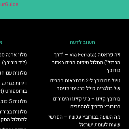
urGuide
חשוב לדעת
אי
ויה פראטה (Via Ferrata – "דרך
הברזל") מסלול טיפוס הרים באזור
(ליד בורובץ)
בורובץ
מלונות עם חני
טיול מבורובץ ל-2 מרחצאות ההרים
דירות במרכז 
של בולגריה כולל כרטיסי כניסה
בורוספורט (Borosport)
בורובץ קזינו – בתי קזינו והימורים
מלונות 5 כוכבים בבורובץ
בבורובץ מדריך למהמרים
מלונות בבורו
מה השעה בבורובץ עכשיו – הפרשי
למסלול הסקי
שעות לעומת ישראל