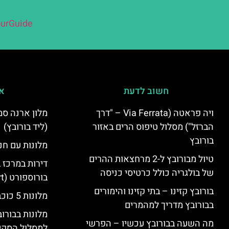
urGuide
חשוב לדעת
אי
ויה פראטה (Via Ferrata – "דרך
הברזל") מסלול טיפוס הרים באזור
(ליד בורובץ)
בורובץ
מלונות עם חני
טיול מבורובץ ל-2 מרחצאות ההרים
דירות במרכז 
של בולגריה כולל כרטיסי כניסה
בורוספורט (Borosport)
בורובץ קזינו – בתי קזינו והימורים
מלונות 5 כוכבים בבורובץ
בבורובץ מדריך למהמרים
מלונות בבורו
מה השעה בבורובץ עכשיו – הפרשי
למסלול הסקי