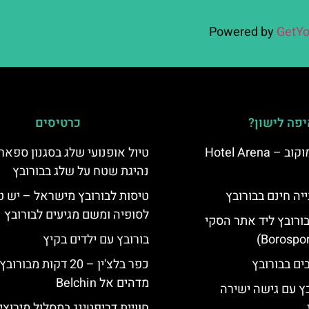
Powered by
GetYo
פה לישון?
כרטיסים
מלון ארנה סמוקוב – Hotel Arena
טיול אופנועי שלג בסגנון ספארי
נהיגת שטח על שלג בבורובץ
יה חינם בבורובץ
טיסות לבורובץ מישראל – יש ט
לסופיה ומשם מגיעים לבורובץ
בורובץ ליד אתר הסקי
בורובץ עם ילדים בקיץ
כפר בלצ'ין – 20 דקות מבור
מדהים אל Belchin
בץ עם גישה ישירה
חוויית דריפטינג במסלול מירוצי