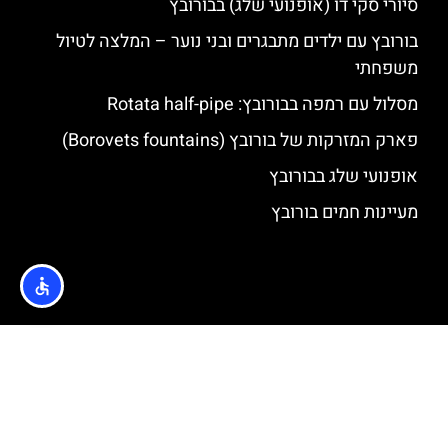
סיורי סקי דו (אופנועי שלג) בבורובץ
בורובץ עם ילדים מתבגרים ובני נוער – המלצה לטיול
משפחתי
מסלול עם רמפה בבורובץ: Rotata half-pipe
פארק המזרקות של בורובץ (Borovets fountains)
אופנועי שלג בבורובץ
מעיינות חמים בורובץ
האתר הינו אתר המלצות מטיילים © כל הזכויות שמורות לסוכנות
TRAVELERS.CO.IL
מדיניות פרטיות