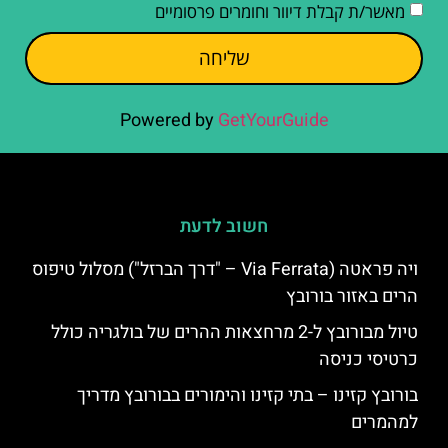
מאשר/ת קבלת דיוור וחומרים פרסומיים
שליחה
Powered by
GetYourGuide
חשוב לדעת
ויה פראטה (Via Ferrata – "דרך הברזל") מסלול טיפוס
הרים באזור בורובץ
טיול מבורובץ ל-2 מרחצאות ההרים של בולגריה כולל
כרטיסי כניסה
בורובץ קזינו – בתי קזינו והימורים בבורובץ מדריך
למהמרים