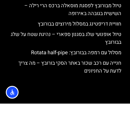
טיול מבורובץ לפסגת מוסאלה ברכס הרי רילה –
השישית בגובהה באירופה
חוויית דריפטינג במסלול מירוצים בבורובץ
טיול אופנועי שלג בסגנון ספארי – נהיגת שטח על שלג
בבורובץ
מסלול עם רמפה בבורובץ: Rotata half-pipe
חנייה עם רכב שכור באתר הסקי בורובץ – מה צריך
לדעת על החניונים
האתר הינו אתר המלצות מטיילים © כל הזכויות שמורות לסוכנות
TRAVELERS.CO.IL