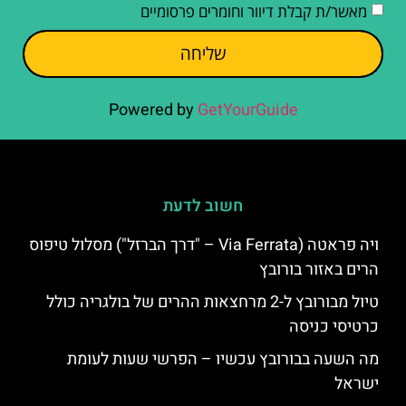
מאשר/ת קבלת דיוור וחומרים פרסומיים
שליחה
Powered by
GetYourGuide
חשוב לדעת
ויה פראטה (Via Ferrata – "דרך הברזל") מסלול טיפוס
הרים באזור בורובץ
טיול מבורובץ ל-2 מרחצאות ההרים של בולגריה כולל
כרטיסי כניסה
מה השעה בבורובץ עכשיו – הפרשי שעות לעומת
ישראל