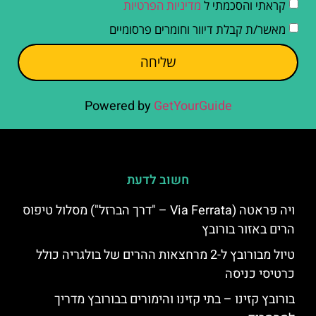
קראתי והסכמתי ל
מדיניות הפרטיות
מאשר/ת קבלת דיוור וחומרים פרסומיים
שליחה
Powered by
GetYourGuide
חשוב לדעת
ויה פראטה (Via Ferrata – "דרך הברזל") מסלול טיפוס
הרים באזור בורובץ
טיול מבורובץ ל-2 מרחצאות ההרים של בולגריה כולל
כרטיסי כניסה
בורובץ קזינו – בתי קזינו והימורים בבורובץ מדריך