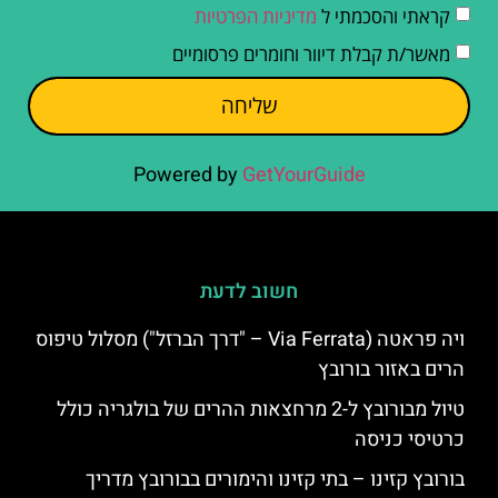
קראתי והסכמתי ל
מדיניות הפרטיות
מאשר/ת קבלת דיוור וחומרים פרסומיים
שליחה
Powered by
GetYourGuide
חשוב לדעת
ויה פראטה (Via Ferrata – "דרך הברזל") מסלול טיפוס
הרים באזור בורובץ
טיול מבורובץ ל-2 מרחצאות ההרים של בולגריה כולל
כרטיסי כניסה
בורובץ קזינו – בתי קזינו והימורים בבורובץ מדריך