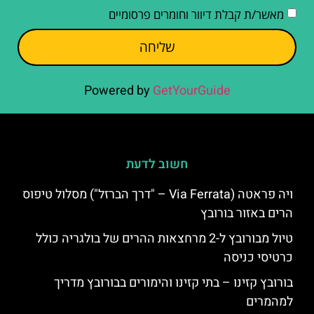
מאשר/ת קבלת דיוור וחומרים פרסומיים
שליחה
Powered by
GetYourGuide
חשוב לדעת
ויה פראטה (Via Ferrata – "דרך הברזל") מסלול טיפוס
הרים באזור בורובץ
טיול מבורובץ ל-2 מרחצאות ההרים של בולגריה כולל
כרטיסי כניסה
בורובץ קזינו – בתי קזינו והימורים בבורובץ מדריך
למהמרים