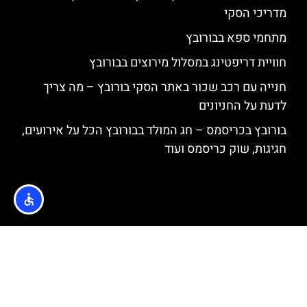
מדריכי הסקי
מתחמי ספא בבורובץ
חוויית דריפטינג במסלול מירוצים בבורובץ
חנייה עם רכב שכור באתר הסקי בורובץ – מה צריך
לדעת על החניונים
בורובץ בכריסמס – חג המולד בבורובץ הכל על אירועים,
חגיגות, שוק כריסמס ועוד
האתר הינו אתר המלצות מטיילים © כל הזכויות שמורות לסוכנות
TRAVELERS.CO.IL
מדיניות פרטיות