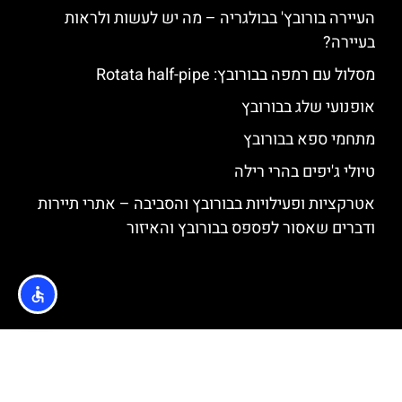
העיירה בורובץ' בבולגריה – מה יש לעשות ולראות
בעיירה?
מסלול עם רמפה בבורובץ: Rotata half-pipe
אופנועי שלג בבורובץ
מתחמי ספא בבורובץ
טיולי ג'יפים בהרי רילה
אטרקציות ופעילויות בבורובץ והסביבה – אתרי תיירות
ודברים שאסור לפספס בבורובץ והאיזור
האתר הינו אתר המלצות מטיילים © כל הזכויות שמורות לסוכנות
TRAVELERS.CO.IL