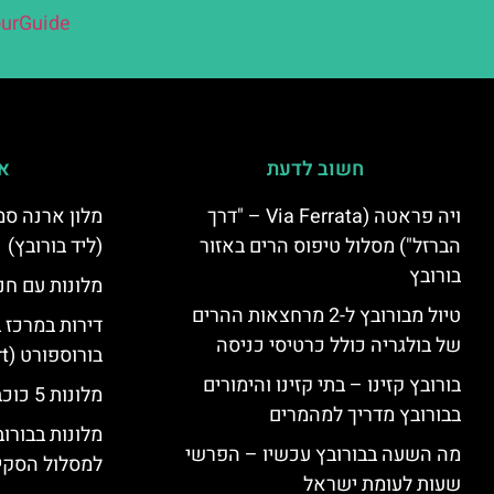
urGuide
חשוב לדעת
אי
ויה פראטה (Via Ferrata – "דרך
הברזל") מסלול טיפוס הרים באזור
(ליד בורובץ)
בורובץ
מלונות עם חני
טיול מבורובץ ל-2 מרחצאות ההרים
דירות במרכז 
של בולגריה כולל כרטיסי כניסה
בורוספורט (Borosport)
בורובץ קזינו – בתי קזינו והימורים
מלונות 5 כוכבים בבורובץ
בבורובץ מדריך למהמרים
מלונות בבורו
מה השעה בבורובץ עכשיו – הפרשי
למסלול הסקי
שעות לעומת ישראל