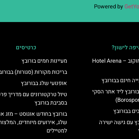
Powered by
GetYo
פה לישון?
כרטיסים
מלון ארנה סמוקוב – Hotel Arena
מעיינות חמים בורובץ
בריכות מקורות (סגורות) בבורוב
יה חינם בבורובץ
אופנועי שלג בבורובץ
בורובץ ליד אתר הסקי
טיול טרקטורונים עם מדריך פרט
בסביבת בורובץ
בורובץ בחודש אוגוסט – מזג אוו
בץ עם גישה ישירה
שלג, אירועים מיוחדים, המלצות
למטיילים