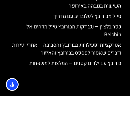
השישית בגובהה באירופה
טיול מבורובץ לפלובדיב עם מדריך
כפר בלצ'ין – 20 דקות מבורובץ טיול מדהים אל
Belchin
אטרקציות ופעילויות בבורובץ והסביבה – אתרי תיירות
ודברים שאסור לפספס בבורובץ והאיזור
בורובץ עם ילדים קטנים – המלצות למשפחות
האתר הינו אתר המלצות מטיילים © כל הזכויות שמורות לסוכנות
TRAVELERS.CO.IL
מדיניות פרטיות