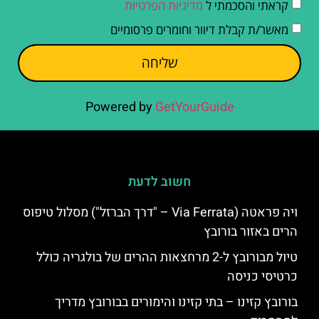
קראתי והסכמתי ל
מדיניות הפרטיות
מאשר/ת קבלת דיוור וחומרים פרסומיים
שליחה
Powered by
GetYourGuide
חשוב לדעת
ויה פראטה (Via Ferrata – "דרך הברזל") מסלול טיפוס
הרים באזור בורובץ
טיול מבורובץ ל-2 מרחצאות ההרים של בולגריה כולל
כרטיסי כניסה
בורובץ קזינו – בתי קזינו והימורים בבורובץ מדריך