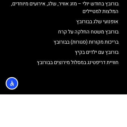
בורובץ בחודש יולי – מזג אוויר, שלג, אירועים מיוחדים,
המלצות למטיילים
אופנועי שלג בבורובץ
בורובץ משטח החלקה על קרח
בריכות מקורות (סגורות) בבורובץ
בורובץ עם ילדים בקיץ
חוויית דריפטינג במסלול מירוצים בבורובץ
האתר הינו אתר המלצות מטיילים © כל הזכויות שמורות לסוכנות
TRAVELERS.CO.IL
מדיניות פרטיות