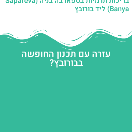
בריכות תרמיות בספארבה בניה (Sapareva
Banya) ליד בורובץ
עזרה עם תכנון החופשה
בבורובץ?