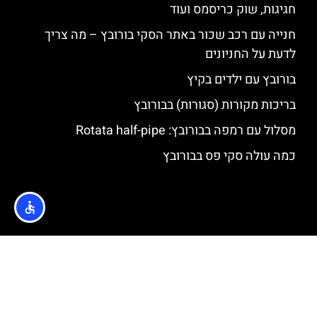
חגיגות, שוק כריסמס ועוד
חנייה עם רכב שכור באתר הסקי בורובץ – מה צריך
לדעת על החניונים
בורובץ עם ילדים בקיץ
בריכות מקורות (סגורות) בבורובץ
מסלול עם רמפה בבורובץ: Rotata half-pipe
כמה עולה סקי פס בבורובץ
האתר הינו אתר המלצות מטיילים © כל הזכויות שמורות לסוכנות
TRAVELERS.CO.IL
מדיניות פרטיות