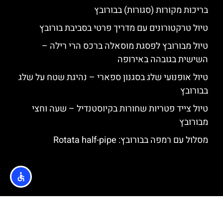
בריכות מקורות (סגורות) בבורובץ
טיול טרקטורונים עם מדריך פרטי בסביבת בורובץ
טיול מבורובץ לפסגת מוסאלה ברכס הרי רילה –
השישית בגובהה באירופה
טיול אופנועי שלג בסגנון ספארי – נהיגת שטח על שלג
בבורובץ
טיול צייד פטריות שחורות בקיוסטנדיל – שעה וחצי
מבורובץ
מסלול עם רמפה בבורובץ: Rotata half-pipe
האתר הינו אתר המלצות מטיילים © כל הזכויות שמורות לסוכנות
TRAVELERS.CO.IL