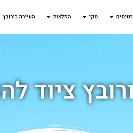
רטיסים
סקי
המלצות
העיירה בורובץ
רובץ ציוד ל