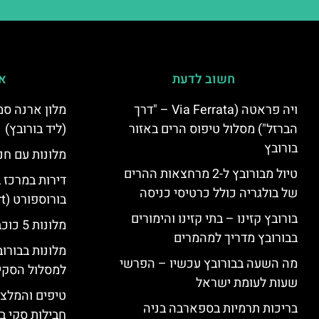
חשוב לדעת
אי
ויה פראטה (Via Ferrata – "דרך
הברזל") מסלול טיפוס הרים באזור
(ליד בורובץ)
בורובץ
מלונות עם חני
טיול מבורובץ ל-2 מרחצאות ההרים
דירות במרכז 
של בולגריה כולל כרטיסי כניסה
בורוספורט (Borosport)
בורובץ קזינו – בתי קזינו והימורים
מלונות 5 כוכבים בבורובץ
בבורובץ מדריך למהמרים
מלונות בבורו
מה השעה בבורובץ עכשיו – הפרשי
למסלול הסקי
שעות לעומת ישראל
טיפים והמלצו
בריכות תרמיות בספארבה בניה
חבילות סקי בב