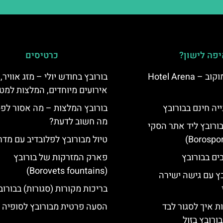
פה לישון?
כרטיסים
מלון ארנה סמוקוב – Hotel Arena
בורובץ בחודש יולי – מזג אוויר,
אירועים מיוחדים, המלצות למטי
יה חינם בבורובץ
בורובץ המלצות – מה אסור לפ
מה חשוב לדעת?
בורובץ ליד אתר הסקי
טיול מבורובץ לפלובדיב עם מדר
פארק המזרקות של בורובץ
(Borovets fountains)
בץ עם גישה ישירה
בריכות מקורות (סגורות) בבורוב
ת איך לסגור לבד
הסעה פרטית מבורובץ לסופיה
ורובץ בזול