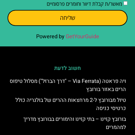
מאשר/ת קבלת דיוור וחומרים פרסומיים
שליחה
Powered by
GetYourGuide
חשוב לדעת
ויה פראטה (Via Ferrata – "דרך הברזל") מסלול טיפוס
הרים באזור בורובץ
טיול מבורובץ ל-2 מרחצאות ההרים של בולגריה כולל
כרטיסי כניסה
בורובץ קזינו – בתי קזינו והימורים בבורובץ מדריך
למהמרים