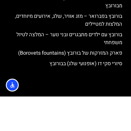
מבורובץ
בורובץ בפברואר – מזג אוויר, שלג, אירועים מיוחדים,
המלצות למטיילים
בורובץ עם ילדים מתבגרים ובני נוער – המלצה לטיול
משפחתי
פארק המזרקות של בורובץ (Borovets fountains)
סיורי סקי דו (אופנועי שלג) בבורובץ
האתר הינו אתר המלצות מטיילים © כל הזכויות שמורות לסוכנות
TRAVELERS.CO.IL
מדיניות פרטיות