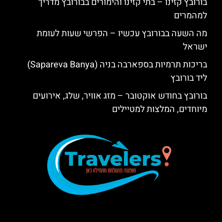
בורובץ קזינו – בתי קזינו והימורים בבורובץ מדריך
למהמרים
מה השעה בבורובץ עכשיו – הפרשי שעות לעומת
ישראל
בריכות תרמיות בספארבה בניה (Sapareva Banya)
ליד בורובץ
בורובץ בחודש אוקטובר – מזג אוויר, שלג, אירועים
מיוחדים, המלצות למטיילים