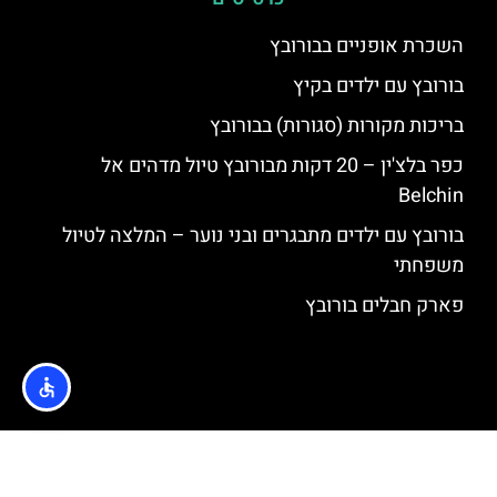
השכרת אופניים בבורובץ
בורובץ עם ילדים בקיץ
בריכות מקורות (סגורות) בבורובץ
כפר בלצ'ין – 20 דקות מבורובץ טיול מדהים אל
Belchin
בורובץ עם ילדים מתבגרים ובני נוער – המלצה לטיול
משפחתי
פארק חבלים בורובץ
האתר הינו אתר המלצות מטיילים © כל הזכויות שמורות לסוכנות
TRAVELERS.CO.IL