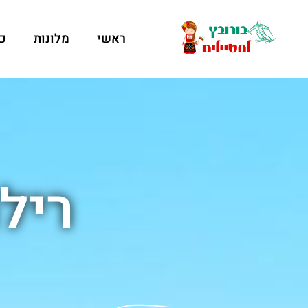
ראשי
מלונות
כ
ריל