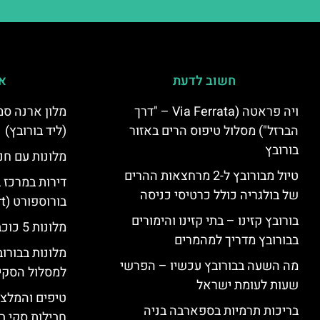
חשוב לדעת
אי
ויה פראטה (Via Ferrata – "דרך
הברזל") מסלול טיפוס הרים באזור
(ליד בורובץ)
בורובץ
מלונות עם חני
טיול מבורובץ ל-2 מרחצאות ההרים
דירות במרכז 
של בולגריה כולל כרטיסי כניסה
בורוספורט (Borosport)
בורובץ קזינו – בתי קזינו והימורים
מלונות 5 כוכבים בבורובץ
בבורובץ מדריך למהמרים
מלונות בבורו
מה השעה בבורובץ עכשיו – הפרשי
למסלול הסקי
שעות לעומת ישראל
טיפים והמלצו
בריכות תרמיות בספארבה בניה
חבילות סקי בב