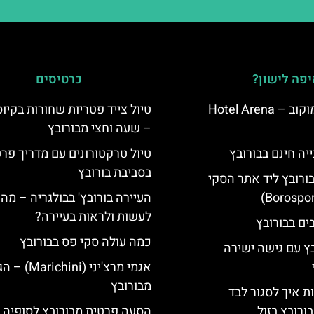
פה לישון?
כרטיסים
מלון ארנה סמוקוב – Hotel Arena
טיול צייד פטריות שחורות בקיו
– שעה וחצי מבורובץ
יה חינם בבורובץ
טיול טרקטורונים עם מדריך פרט
בסביבת בורובץ
בורובץ ליד אתר הסקי
העיירה בורובץ' בבולגריה – מה 
לעשות ולראות בעיירה?
כמה עולה סקי פס בבורובץ
בץ עם גישה ישירה
אגמי מרצ'יני (ichini
מבורובץ
ת איך לסגור לבד
ורובץ בזול
הסעה פרטית מבורובץ לסופיה