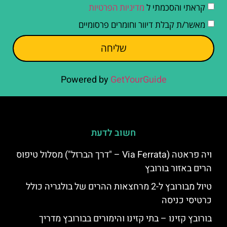
קראתי והסכמתי ל
מדיניות הפרטיות
מאשר/ת קבלת דיוור וחומרים פרסומיים
שליחה
Powered by
GetYourGuide
חשוב לדעת
ויה פראטה (Via Ferrata – "דרך הברזל") מסלול טיפוס
הרים באזור בורובץ
טיול מבורובץ ל-2 מרחצאות ההרים של בולגריה כולל
כרטיסי כניסה
בורובץ קזינו – בתי קזינו והימורים בבורובץ מדריך