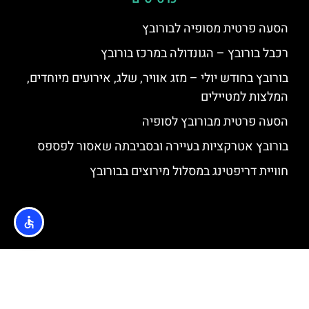
הסעה פרטית מסופיה לבורובץ
רכבל בורובץ – הגונדולה במרכז בורובץ
בורובץ בחודש יולי – מזג אוויר, שלג, אירועים מיוחדים,
המלצות למטיילים
הסעה פרטית מבורובץ לסופיה
בורובץ אטרקציות בעיירה ובסביבתה שאסור לפספס
חוויית דריפטינג במסלול מירוצים בבורובץ
האתר הינו אתר המלצות מטיילים © כל הזכויות שמורות לסוכנות
TRAVELERS.CO.IL