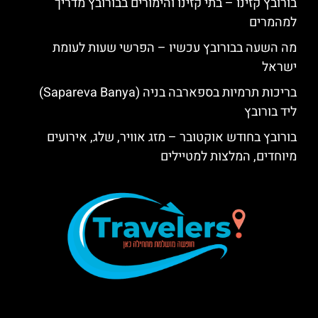
בורובץ קזינו – בתי קזינו והימורים בבורובץ מדריך
למהמרים
מה השעה בבורובץ עכשיו – הפרשי שעות לעומת
ישראל
בריכות תרמיות בספארבה בניה (Sapareva Banya)
ליד בורובץ
בורובץ בחודש אוקטובר – מזג אוויר, שלג, אירועים
מיוחדים, המלצות למטיילים