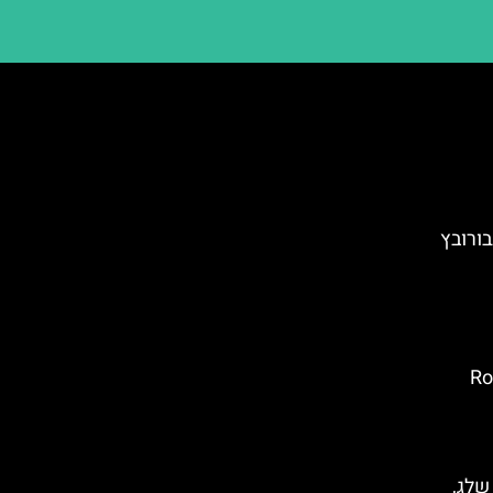
בורובץ
ובץ: Rotata
 שלג,