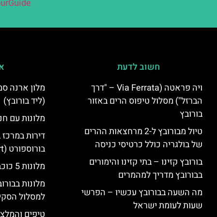
urGuide
חשוב לדעת
אי
ויה פראטה (Via Ferrata – "דרך
הברזל") מסלול טיפוס הרים באזור
(ליד בורובץ)
בורובץ
מלונות עם חני
טיול מבורובץ ל-2 מרחצאות ההרים
דירות במרכז 
של בולגריה כולל כרטיסי כניסה
בורוספורט (Borosport)
בורובץ קזינו – בתי קזינו והימורים
מלונות 5 כוכבים בבורובץ
בבורובץ מדריך למהמרים
מלונות בבורו
מה השעה בבורובץ עכשיו – הפרשי
למסלול הסקי
שעות לעומת ישראל
טיפים והמלצו