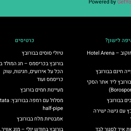
Powered by
GetYo
פה לישון?
כרטיסים
מלון ארנה סמוקוב – Hotel Arena
טיולי סוסים בבורובץ
בורובץ בכריסמס – חג המולד ב
יה חינם בבורובץ
הכל על אירועים, חגיגות, שוק
כריסמס ועוד
בורובץ ליד אתר הסקי
מעיינות חמים בורובץ
מסלול עם רמפה בבור
half-pipe
בץ עם גישה ישירה
אמבטיות מלח בבורובץ
ת איך לסגור לבד
בורובץ בחודש יולי – מזג אוויר,