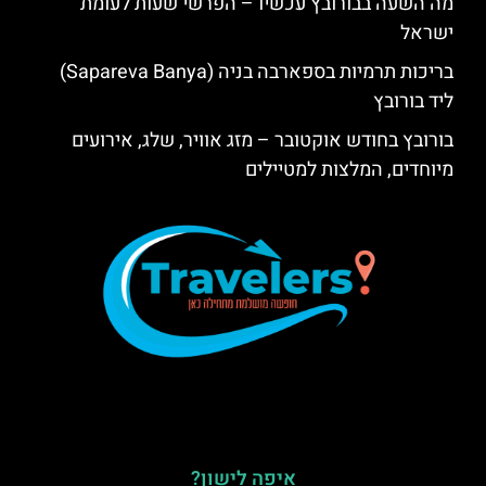
מה השעה בבורובץ עכשיו – הפרשי שעות לעומת
ישראל
בריכות תרמיות בספארבה בניה (Sapareva Banya)
ליד בורובץ
בורובץ בחודש אוקטובר – מזג אוויר, שלג, אירועים
מיוחדים, המלצות למטיילים
איפה לישון?