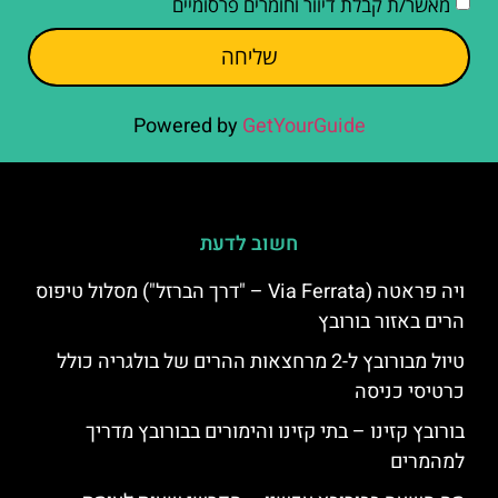
מאשר/ת קבלת דיוור וחומרים פרסומיים
שליחה
Powered by
GetYourGuide
חשוב לדעת
ויה פראטה (Via Ferrata – "דרך הברזל") מסלול טיפוס
הרים באזור בורובץ
טיול מבורובץ ל-2 מרחצאות ההרים של בולגריה כולל
כרטיסי כניסה
בורובץ קזינו – בתי קזינו והימורים בבורובץ מדריך
למהמרים