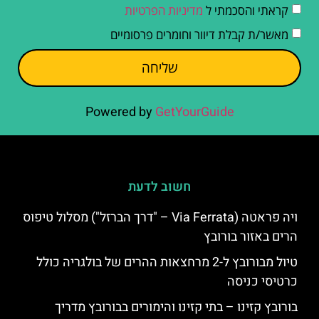
קראתי והסכמתי ל
מדיניות הפרטיות
מאשר/ת קבלת דיוור וחומרים פרסומיים
שליחה
Powered by
GetYourGuide
חשוב לדעת
ויה פראטה (Via Ferrata – "דרך הברזל") מסלול טיפוס
הרים באזור בורובץ
טיול מבורובץ ל-2 מרחצאות ההרים של בולגריה כולל
כרטיסי כניסה
בורובץ קזינו – בתי קזינו והימורים בבורובץ מדריך