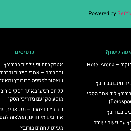
Powered by
GetYo
פה לישון?
כרטיסים
מלון ארנה סמוקוב – Hotel Arena
אטרקציות ופעילויות בבורובץ
והסביבה – אתרי תיירות ודברים
שאסור לפספס בבורובץ והאיזו
יה חינם בבורובץ
כל יום רביעי באתר הסקי בורוב
בורובץ ליד אתר הסקי
מופע סקי עם מדריכי הסקי
בורובץ בדצמבר – מזג אוויר, של
אירועים מיוחדים, המלצות למטי
בץ עם גישה ישירה
מעיינות חמים בורובץ