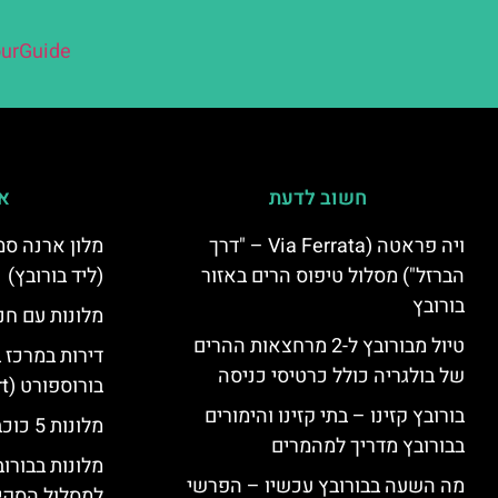
urGuide
חשוב לדעת
אי
ויה פראטה (Via Ferrata – "דרך
הברזל") מסלול טיפוס הרים באזור
(ליד בורובץ)
בורובץ
מלונות עם חני
טיול מבורובץ ל-2 מרחצאות ההרים
דירות במרכז 
של בולגריה כולל כרטיסי כניסה
בורוספורט (Borosport)
בורובץ קזינו – בתי קזינו והימורים
מלונות 5 כוכבים בבורובץ
בבורובץ מדריך למהמרים
מלונות בבורו
מה השעה בבורובץ עכשיו – הפרשי
למסלול הסקי