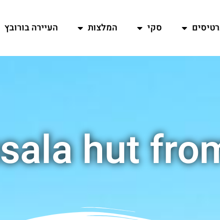
רטיסים
סקי
המלצות
העיירה בורובץ
sala hut fro