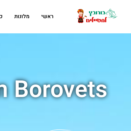
ראשי
מלונות
כ
m Borovets