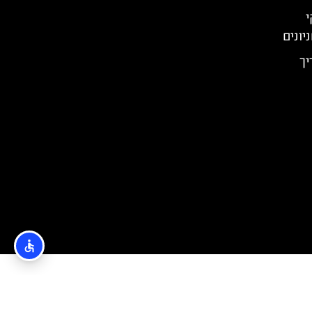
י
יונים
יך