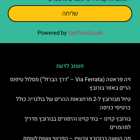
שליחה
Powered by
GetYourGuide
חשוב לדעת
ויה פראטה (Via Ferrata – "דרך הברזל") מסלול טיפוס
הרים באזור בורובץ
טיול מבורובץ ל-2 מרחצאות ההרים של בולגריה כולל
כרטיסי כניסה
בורובץ קזינו – בתי קזינו והימורים בבורובץ מדריך
למהמרים
מה השעה בבורובץ עכשיו – הפרשי שעות לעומת