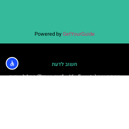
Powered by
GetYourGuide
חשוב לדעת
ויה פראטה (Via Ferrata – "דרך הברזל") מסלול טיפוס
הרים באזור בורובץ
בורובץ קזינו – בתי קזינו והימורים בבורובץ מדריך
למהמרים
מה השעה בבורובץ עכשיו – הפרשי שעות לעומת
ישראל