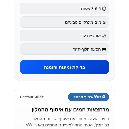
⏱️ 3-6.5 שעות
♨️ מים מינרליים טבעיים
🌙 אופציית ערב
🚌 הסעה הלוך-חזור
בדיקת זמינות והזמנה
🏨 כולל איסוף מהמלון
GetYourGuide
מרחצאות חמים עם איסוף מהמלון
חוויה רגועה במיוחד עם איסוף ישירות מהמלון
בבורובץ', הגעה נוחה למעיינות החמים באזור, ללא