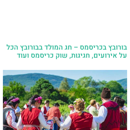
בורובץ בכריסמס – חג המולד בבורובץ הכל
על אירועים, חגיגות, שוק כריסמס ועוד